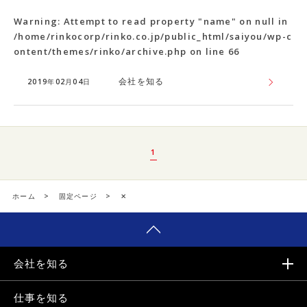
Warning
: Attempt to read property "name" on null in
/home/rinkocorp/rinko.co.jp/public_html/saiyou/wp-c
ontent/themes/rinko/archive.php
on line
66
会社を知る
2019年02月04日
1
ホーム
>
固定ページ
>
✕
会社を知る
仕事を知る