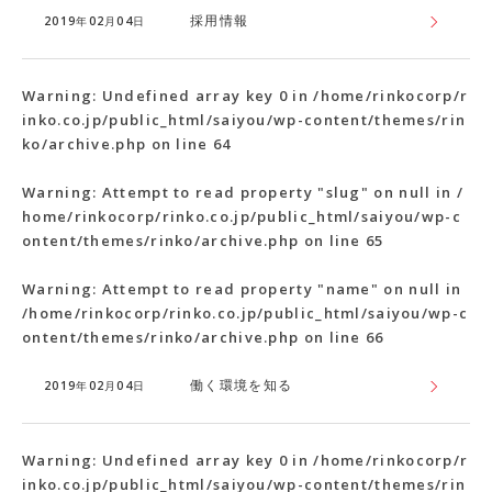
採用情報
2019年02月04日
Warning
: Undefined array key 0 in
/home/rinkocorp/r
inko.co.jp/public_html/saiyou/wp-content/themes/rin
ko/archive.php
on line
64
Warning
: Attempt to read property "slug" on null in
/
home/rinkocorp/rinko.co.jp/public_html/saiyou/wp-c
ontent/themes/rinko/archive.php
on line
65
Warning
: Attempt to read property "name" on null in
/home/rinkocorp/rinko.co.jp/public_html/saiyou/wp-c
ontent/themes/rinko/archive.php
on line
66
働く環境を知る
2019年02月04日
Warning
: Undefined array key 0 in
/home/rinkocorp/r
inko.co.jp/public_html/saiyou/wp-content/themes/rin