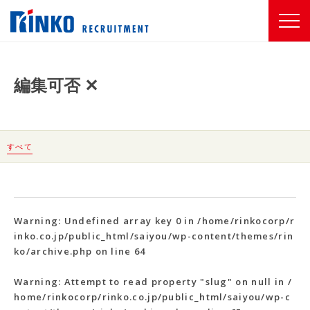
編集可否 ✕
すべて
Warning
: Undefined array key 0 in
/home/rinkocorp/r
inko.co.jp/public_html/saiyou/wp-content/themes/rin
ko/archive.php
on line
64
Warning
: Attempt to read property "slug" on null in
/
home/rinkocorp/rinko.co.jp/public_html/saiyou/wp-c